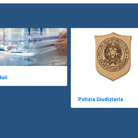
uli
Polizia Giudiziaria