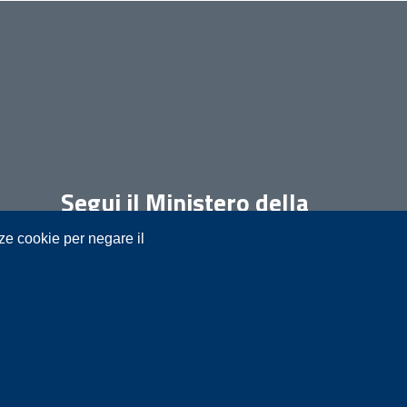
Segui il Ministero della
Giustizia su:
nze cookie per negare il
t.it