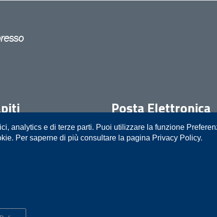
piti
Posta Elettronica
ici, analytics e di terze parti. Puoi utilizzare la funzione Prefere
05111
prot.procura.trani@giustiziacer
okie. Per saperne di più consultare la pagina Privacy Policy.
o
Mappa del sito