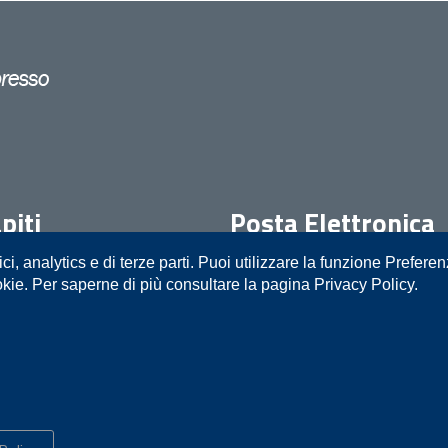
piti
Posta Elettronica
ici, analytics e di terze parti. Puoi utilizzare la funzione Prefere
05111
prot.procura.trani@giustiziacer
okie. Per saperne di più consultare la pagina Privacy Policy.
o
Mappa del sito