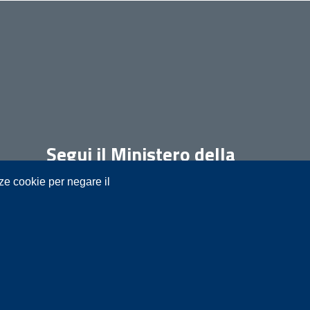
Segui il Ministero della
Giustizia su:
nze cookie per negare il
t.it