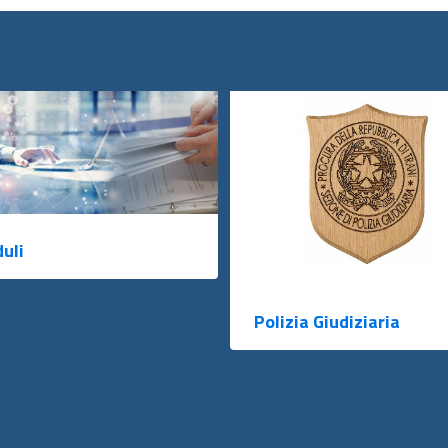
uli
Polizia Giudiziaria