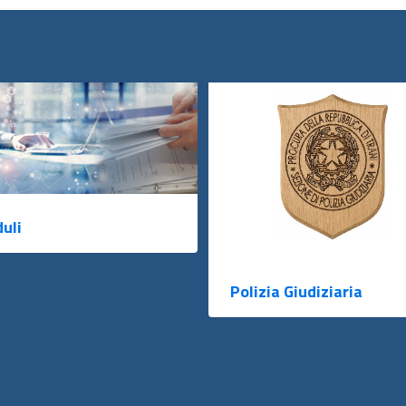
uli
Polizia Giudiziaria