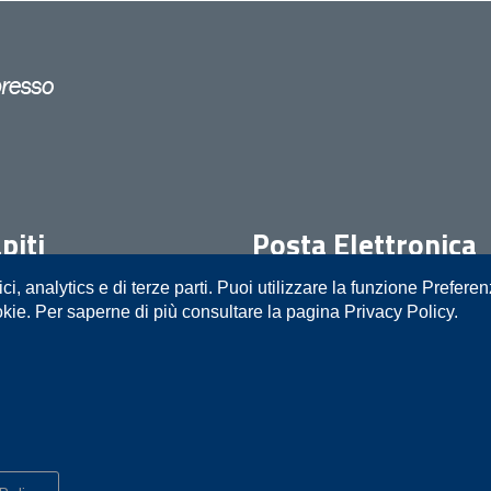
piti
Posta Elettronica
ici, analytics e di terze parti. Puoi utilizzare la funzione Prefere
05111
prot.procura.trani@giustiziacer
okie. Per saperne di più consultare la pagina Privacy Policy.
o
Mappa del sito