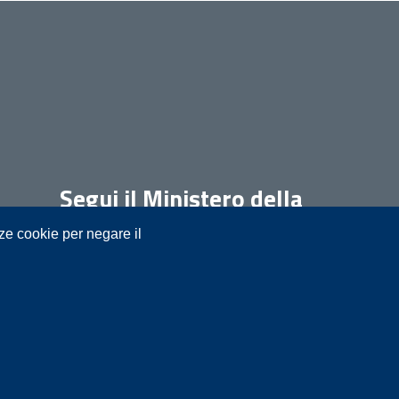
Segui il Ministero della
Giustizia su:
nze cookie per negare il
t.it